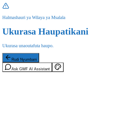
Halmashauri ya Wilaya ya Msalala
Ukurasa Haupatikani
Ukurasa unaoutafuta haupo.
Rudi Nyumbani
Ask GWF AI Assistant