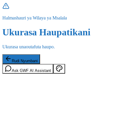
Halmashauri ya Wilaya ya Msalala
Ukurasa Haupatikani
Ukurasa unaoutafuta haupo.
Rudi Nyumbani
Ask GWF AI Assistant