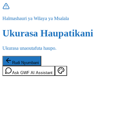
Halmashauri ya Wilaya ya Msalala
Ukurasa Haupatikani
Ukurasa unaoutafuta haupo.
Rudi Nyumbani
Ask GWF AI Assistant