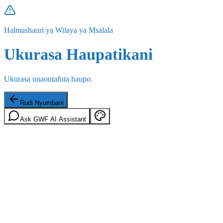
Halmashauri ya Wilaya ya Msalala
Ukurasa Haupatikani
Ukurasa unaoutafuta haupo.
Rudi Nyumbani
Ask GWF AI Assistant