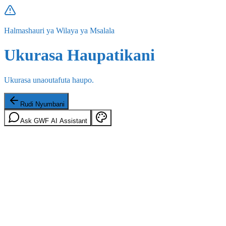
Halmashauri ya Wilaya ya Msalala
Ukurasa Haupatikani
Ukurasa unaoutafuta haupo.
Rudi Nyumbani
Ask GWF AI Assistant