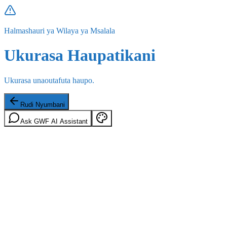
Halmashauri ya Wilaya ya Msalala
Ukurasa Haupatikani
Ukurasa unaoutafuta haupo.
Rudi Nyumbani
Ask GWF AI Assistant