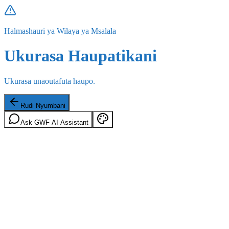
Halmashauri ya Wilaya ya Msalala
Ukurasa Haupatikani
Ukurasa unaoutafuta haupo.
Rudi Nyumbani
Ask GWF AI Assistant