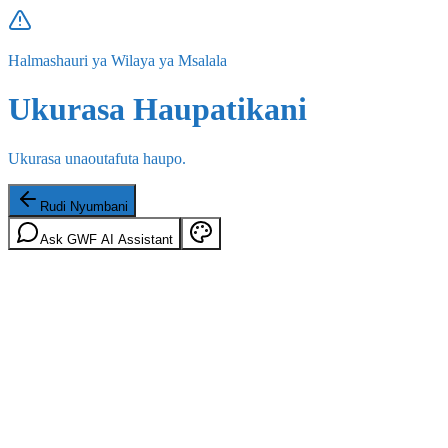
Halmashauri ya Wilaya ya Msalala
Ukurasa Haupatikani
Ukurasa unaoutafuta haupo.
Rudi Nyumbani
Ask GWF AI Assistant