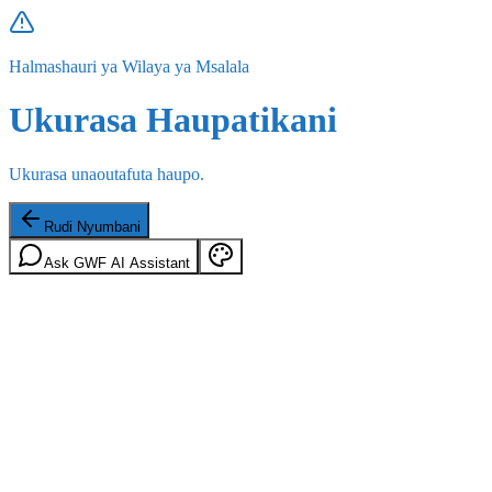
Halmashauri ya Wilaya ya Msalala
Ukurasa Haupatikani
Ukurasa unaoutafuta haupo.
Rudi Nyumbani
Ask GWF AI Assistant