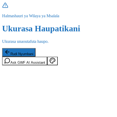
Halmashauri ya Wilaya ya Msalala
Ukurasa Haupatikani
Ukurasa unaoutafuta haupo.
Rudi Nyumbani
Ask GWF AI Assistant