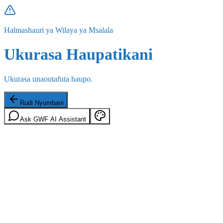
Halmashauri ya Wilaya ya Msalala
Ukurasa Haupatikani
Ukurasa unaoutafuta haupo.
Rudi Nyumbani
Ask GWF AI Assistant