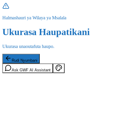
Halmashauri ya Wilaya ya Msalala
Ukurasa Haupatikani
Ukurasa unaoutafuta haupo.
Rudi Nyumbani
Ask GWF AI Assistant